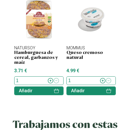
NATURSOY
MOMMUS
NATU
Hamburguesa de
Queso cremoso
Hamb
cereal, garbanzos y
natural
tofu 
maíz
3.71 €
4.99 €
4.38 
Añadir
Añadir
Aña
Trabajamos con estas