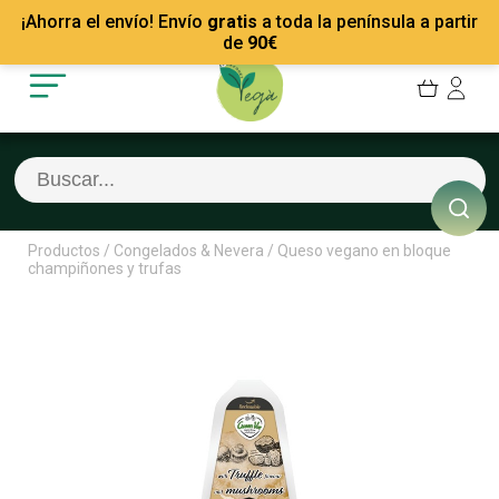
Mis Pedidos
Recetas
¡Ahorra el envío! Envío
gratis
a toda la península a partir
Mis favoritos
Empresas
de
90
€
Cerrar sesión
Contacto
Productos
/
Congelados & Nevera
/
Queso vegano en bloque
champiñones y trufas