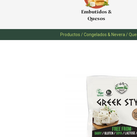
Embutidos &
Quesos
Productos
/
Congelados & Nevera
/
Ques