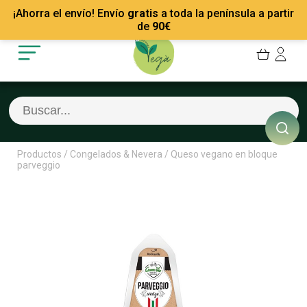
Mis Pedidos
Recetas
¡Ahorra el envío! Envío
gratis
a toda la península a partir
Mis favoritos
Empresas
de
90
€
Cerrar sesión
Contacto
Productos
/
Congelados & Nevera
/
Queso vegano en bloque
parveggio