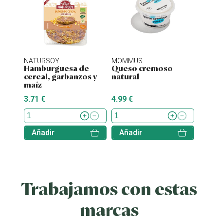
NATURSOY
MOMMUS
NATU
Hamburguesa de
Queso cremoso
Hamb
cereal, garbanzos y
natural
tofu 
maíz
3.71 €
4.99 €
4.38 
Añadir
Añadir
Aña
Trabajamos con estas
marcas