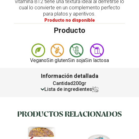
vitamina B12 tiene una textura ideal al derretirse lo
cual lo convierte en un complemento perfecto
para platos y aperitivos.
Producto no disponible
Producto
Vegano
Sin gluten
Sin soja
Sin lactosa
Información detallada
Cantidad
200gr
Lista de ingredientes
PRODUCTOS RELACIONADOS