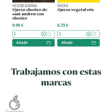
VEGGIE KARMA
VÄCKA
MOM
Queso chorizo de
Queso vegetal vrie
Ques
sant andreu con
truf
chorizo
9.99 €
6.73 €
5.49 
Añadir
Añadir
Aña
Trabajamos con estas
marcas