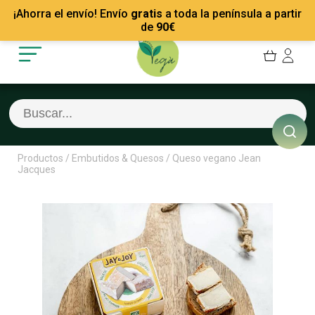
Mis Pedidos
Recetas
¡Ahorra el envío! Envío
gratis
a toda la península a partir
Mis favoritos
Empresas
de
90
€
Cerrar sesión
Contacto
Productos
/
Embutidos & Quesos
/
Queso vegano Jean
Jacques