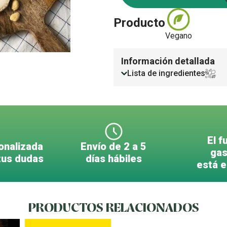
Producto
Vegano
Información detallada
Lista de ingredientes
El f
onalizada
Envío de 2 a 5
gas
tus dudas
días hábiles
está 
PRODUCTOS RELACIONADOS