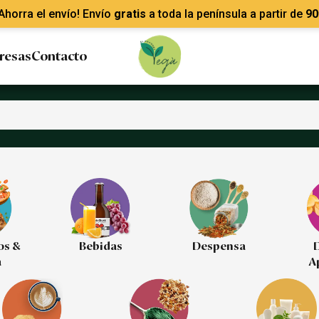
Ahorra el envío! Envío
gratis
a toda la península a partir de
90
resas
Contacto
os &
Bebidas
Despensa
D
a
A