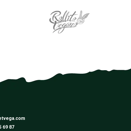
etvega.com
5 69 87