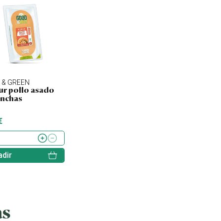
OFERTA
 & GREEN
VIOLIFE
AVUS
r pollo asado
Embutido Viodeli
Chorizo picante
onchas
sabor pollo vegano
vegano
en lonchas
€
3.27 €
9.99 €
3.45 €
dir
Añadir
Añadir
as