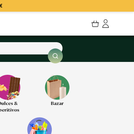
€
Mi cuenta
Mis Pedidos
Mis favoritos
Cerrar sesión
ulces &
Bazar
peritivos