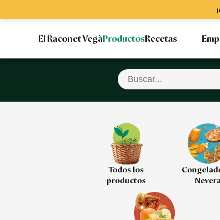
¡
El Raconet Vegà
Productos
Recetas
Emp
Todos los
Congelad
productos
Never