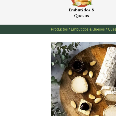
Embutidos &
Quesos
Productos
/
Embutidos & Quesos
/
Ques