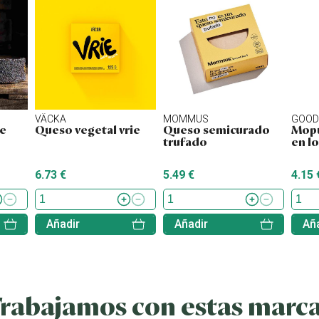
VÄCKA
MOMMUS
GOOD
de
Queso vegetal vrie
Queso semicurado
Mopu
trufado
en l
6.73 €
5.49 €
4.15 
Añadir
Añadir
Aña
rabajamos con estas marc