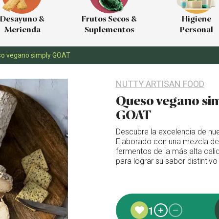
Desayuno &
Frutos Secos &
Higiene
Merienda
Suplementos
Personal
o vegano simply GOAT
NUTTY ARTISAN FOOD
Queso vegano si
GOAT
Descubre la excelencia de nue
Elaborado con una mezcla de
fermentos de la más alta ca
para lograr su sabor distintiv
Añadido a favoritos
1