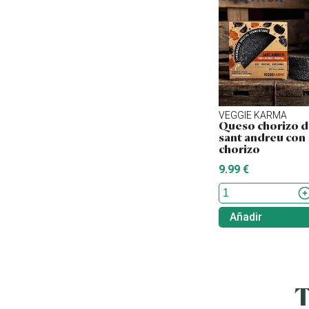
VEGGIE KARMA
Queso chorizo 
sant andreu con
chorizo
9.99 €
Añadir
T