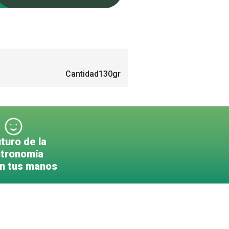
Cantidad
130gr
uturo de la
tronomía
en tus manos