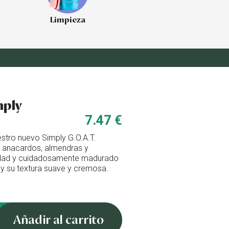
Limpieza
mply
7.47 €
stro nuevo Simply G.O.A.T.
 anacardos, almendras y
lidad y cuidadosamente madurado
o y su textura suave y cremosa.
Añadir al carrito