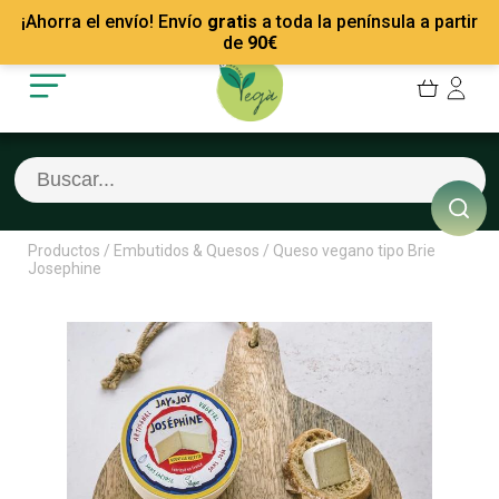
Mis Pedidos
Recetas
¡Ahorra el envío! Envío
gratis
a toda la península a partir
Mis favoritos
Empresas
de
90
€
Cerrar sesión
Contacto
Productos
/
Embutidos & Quesos
/
Queso vegano tipo Brie
Josephine