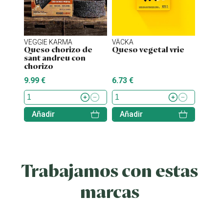
VEGGIE KARMA
VÄCKA
MOM
Queso chorizo de
Queso vegetal vrie
Ques
sant andreu con
truf
chorizo
9.99 €
6.73 €
5.49 
Añadir
Añadir
Aña
Trabajamos con estas
marcas