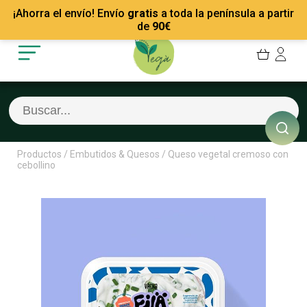
Mis Pedidos
Recetas
¡Ahorra el envío! Envío
gratis
a toda la península a partir
Mis favoritos
Empresas
de
90
€
Cerrar sesión
Contacto
Productos
/
Embutidos & Quesos
/
Queso vegetal cremoso con
cebollino