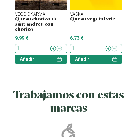
VEGGIE KARMA
VÄCKA
MOM
Queso chorizo de
Queso vegetal vrie
Ques
sant andreu con
truf
chorizo
9.99 €
6.73 €
5.49 
Añadir
Añadir
Aña
Trabajamos con estas
marcas