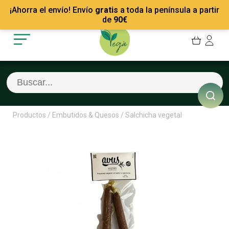
Mis Pedidos
Recetas
¡Ahorra el envío! Envío
gratis
a toda la península a partir
Mis favoritos
Empresas
de
90
€
Cerrar sesión
Contacto
Productos
/
Embutidos & Quesos
/
Salchicha vegetal