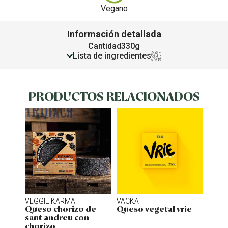
Vegano
Información detallada
Cantidad
330g
Lista de ingredientes
PRODUCTOS RELACIONADOS
VEGGIE KARMA
VÄCKA
MOM
Queso chorizo de
Queso vegetal vrie
Ques
sant andreu con
truf
chorizo