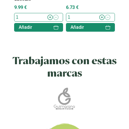
9.99 €
6.73 €
5.49 
Añadir
Añadir
Aña
Trabajamos con estas
marcas