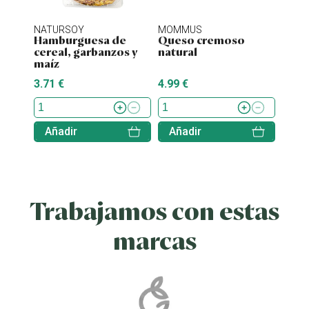
NATURSOY
MOMMUS
NATU
Hamburguesa de
Queso cremoso
Hamb
cereal, garbanzos y
natural
tofu 
maíz
3.71 €
4.99 €
4.38 
Añadir
Añadir
Aña
Trabajamos con estas
marcas