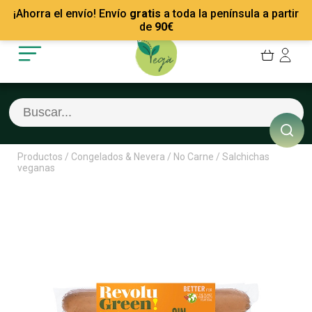
Mis Pedidos
Recetas
¡Ahorra el envío! Envío
gratis
a toda la península a partir
Mis favoritos
Empresas
de
90
€
Cerrar sesión
Contacto
Productos
/
Congelados & Nevera
/
No Carne
/
Salchichas
veganas