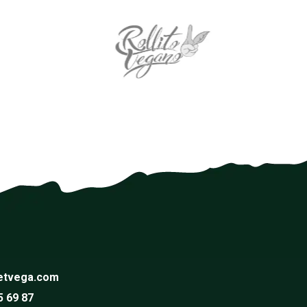
etvega.com
5 69 87