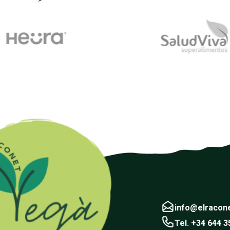
info@elracon
Tel. +34 644 3