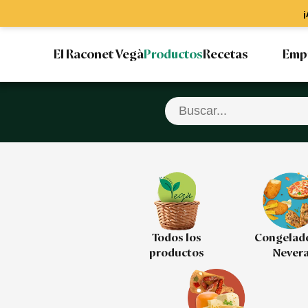
¡
El Raconet Vegà
Productos
Recetas
Emp
Todos los
Congelad
productos
Never