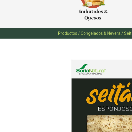
Embutidos &
Quesos
Productos
/
Congelados & Nevera
/
Sei