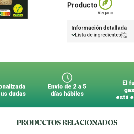
Producto
Vegano
Información detallada
Lista de ingredientes
El f
onalizada
Envío de 2 a 5
gas
tus dudas
días hábiles
está 
PRODUCTOS RELACIONADOS