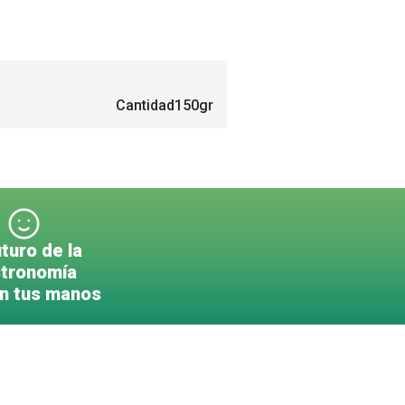
Cantidad
150gr
uturo de la
tronomía
en tus manos