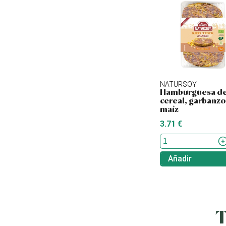
NATURSOY
Hamburguesa d
cereal, garbanzo
maíz
3.71 €
Añadir
T