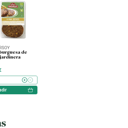
RSOY
NATURSOY
SORIA NATURAL
urguesa de
Hamburguesa de
Tofu ahumado
 jardinera
quinoa, kale y
lentejas
€
4.43 €
2.60 €
dir
Añadir
Añadir
as