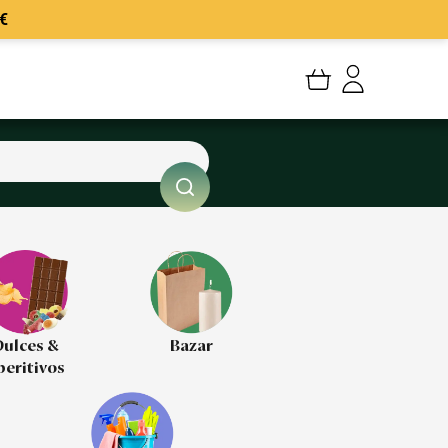
€
Mi cuenta
Mis Pedidos
Mis favoritos
Cerrar sesión
ulces &
Bazar
peritivos