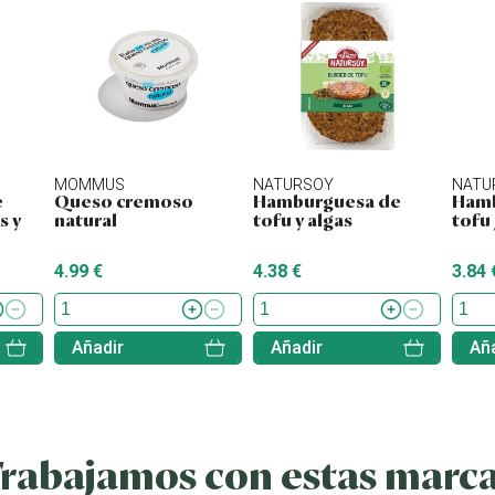
MOMMUS
NATURSOY
NATU
e
Queso cremoso
Hamburguesa de
Hamb
s y
natural
tofu y algas
tofu
4.99 €
4.38 €
3.84 
Añadir
Añadir
Aña
rabajamos con estas marc