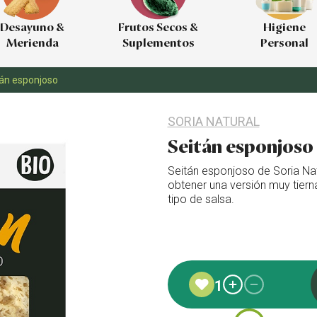
Desayuno &
Frutos Secos &
Higiene
Merienda
Suplementos
Personal
tán esponjoso
SORIA NATURAL
Seitán esponjoso
Seitán esponjoso de Soria Na
obtener una versión muy tiern
tipo de salsa.
Añadido a favoritos
1