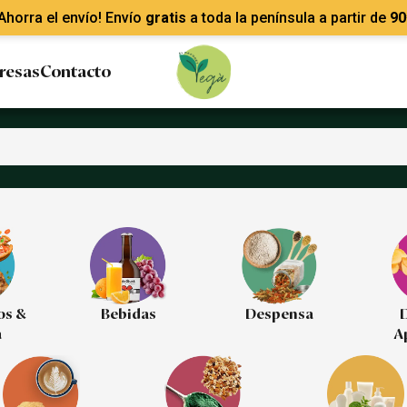
Ahorra el envío! Envío
gratis
a toda la península a partir de
90
resas
Contacto
os &
Bebidas
Despensa
D
a
A