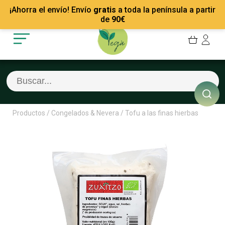
Mis Pedidos
Recetas
¡Ahorra el envío! Envío
gratis
a toda la península a partir
Mis favoritos
Empresas
de
90
€
Cerrar sesión
Contacto
Productos
/
Congelados & Nevera
/
Tofu a las finas hierbas