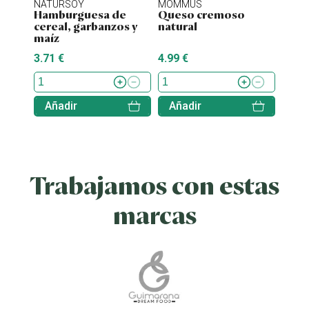
NATURSOY
MOMMUS
NATU
Hamburguesa de
Queso cremoso
Hamb
cereal, garbanzos y
natural
tofu 
maíz
3.71 €
4.99 €
4.38 
Añadir
Añadir
Aña
Trabajamos con estas
marcas