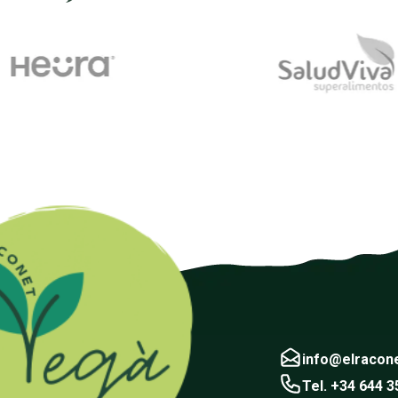
info@elracon
Tel. +34 644 3