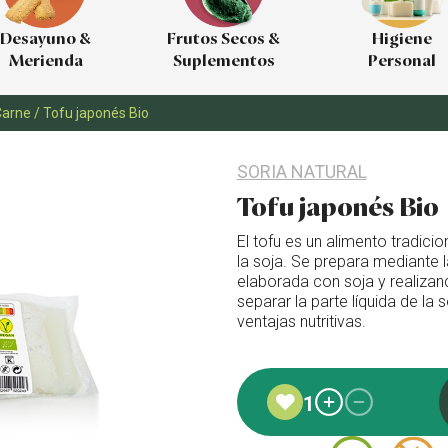
Desayuno &
Frutos Secos &
Higiene
Merienda
Suplementos
Personal
Carne
/
Tofu japonés Bio
SORIA NATURAL
Tofu japonés Bio
El tofu es un alimento tradicio
la soja. Se prepara mediante 
elaborada con soja y realizan
separar la parte líquida de la
ventajas nutritivas.
Añadido a favoritos
1