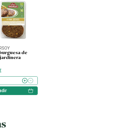
RSOY
NATURSOY
SORIA NATURAL
urguesa de
Hamburguesa de
Tofu ahumado
 jardinera
quinoa, kale y
lentejas
€
4.43 €
2.60 €
dir
Añadir
Añadir
as