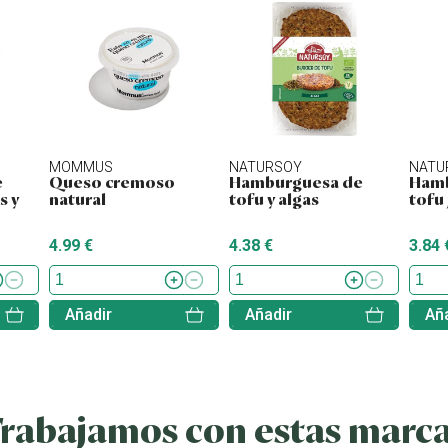
MOMMUS
NATURSOY
NATU
e
Queso cremoso
Hamburguesa de
Hamb
s y
natural
tofu y algas
tofu
4.99 €
4.38 €
3.84 
Añadir
Añadir
Aña
rabajamos con estas marc