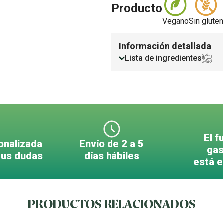
Producto
Vegano
Sin gluten
Información detallada
Lista de ingredientes
El f
onalizada
Envío de 2 a 5
gas
tus dudas
días hábiles
está 
PRODUCTOS RELACIONADOS