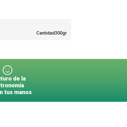
Cantidad
300gr
uturo de la
tronomía
en tus manos