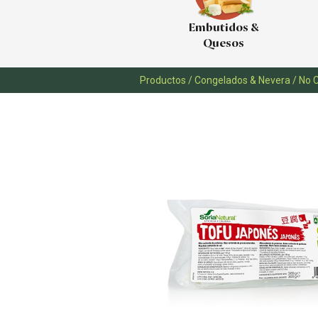
Embutidos &
Quesos
Productos
/
Congelados & Nevera
/
No 