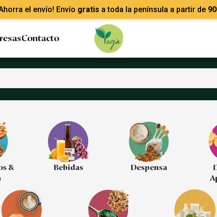
Ahorra el envío! Envío
gratis
a toda la península a partir de
90
resas
Contacto
os &
Bebidas
Despensa
D
a
A