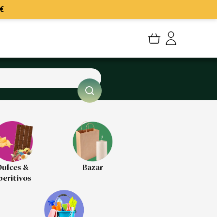
€
Mi cuenta
Mis Pedidos
Mis favoritos
Cerrar sesión
ulces &
Bazar
peritivos