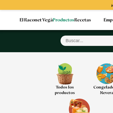
¡
El Raconet Vegà
Productos
Recetas
Emp
Todos los
Congelad
productos
Never