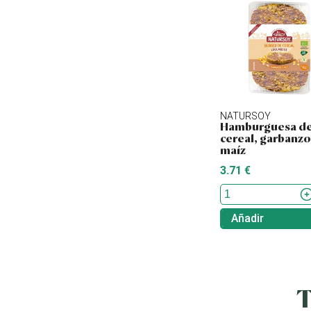
NATURSOY
Hamburguesa d
cereal, garbanzo
maíz
3.71 €
Añadir
T