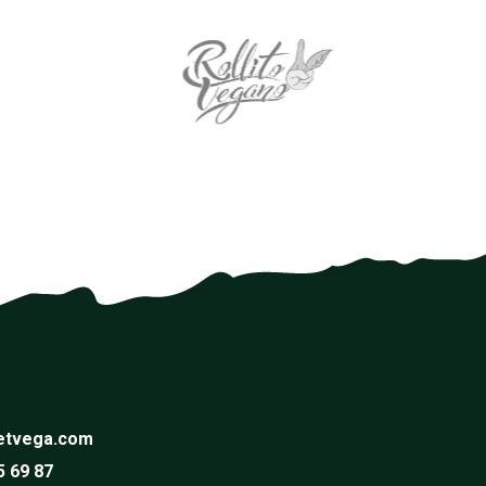
etvega.com
5 69 87