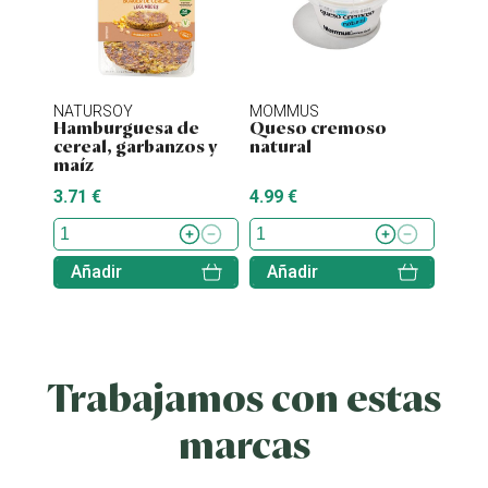
NATURSOY
MOMMUS
NATU
Hamburguesa de
Queso cremoso
Hamb
cereal, garbanzos y
natural
tofu 
maíz
3.71 €
4.99 €
4.38 
Añadir
Añadir
Aña
Trabajamos con estas
marcas