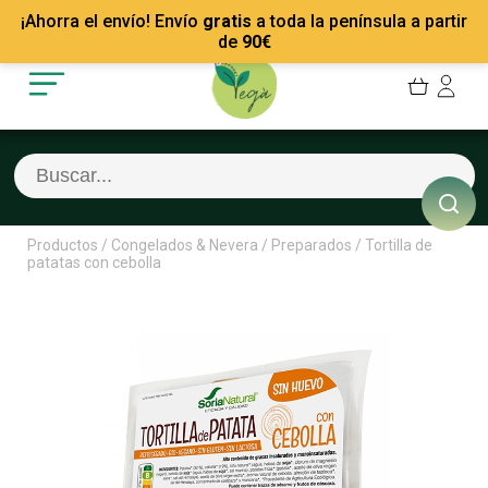
Mis Pedidos
Recetas
¡Ahorra el envío! Envío
gratis
a toda la península a partir
Mis favoritos
Empresas
de
90
€
Cerrar sesión
Contacto
Productos
/
Congelados & Nevera
/
Preparados
/
Tortilla de
patatas con cebolla