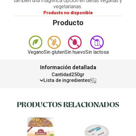
también una magnífica opción en dietas veganas y
vegetarianas.
Producto no disponible
Producto
Vegano
Sin gluten
Sin huevo
Sin lactosa
Información detallada
Cantidad
250gr
Lista de ingredientes
PRODUCTOS RELACIONADOS