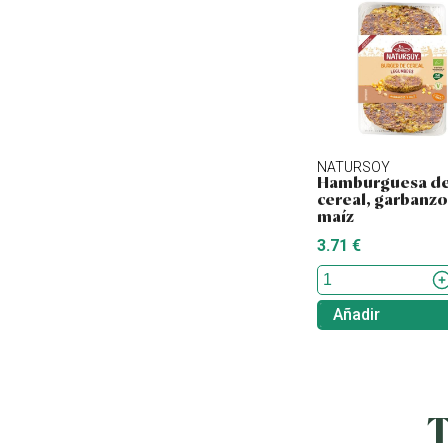
NATURSOY
Hamburguesa d
cereal, garbanzo
maíz
3.71 €
Añadir
T