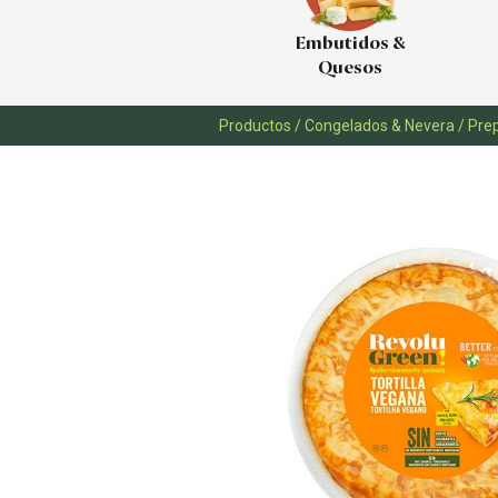
Embutidos &
Quesos
Productos
/
Congelados & Nevera
/
Pre