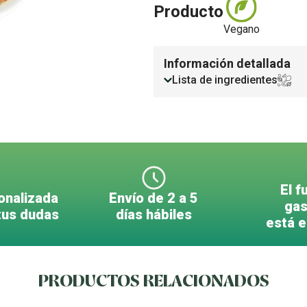
Producto
Vegano
Información detallada
Lista de ingredientes
El f
onalizada
Envío de 2 a 5
gas
tus dudas
días hábiles
está 
PRODUCTOS RELACIONADOS