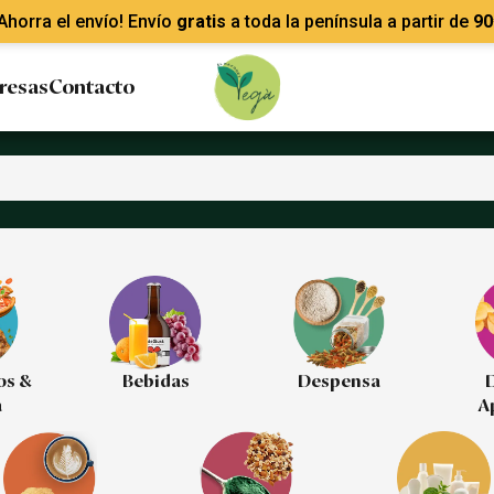
Ahorra el envío! Envío
gratis
a toda la península a partir de
90
resas
Contacto
os &
Bebidas
Despensa
D
a
A