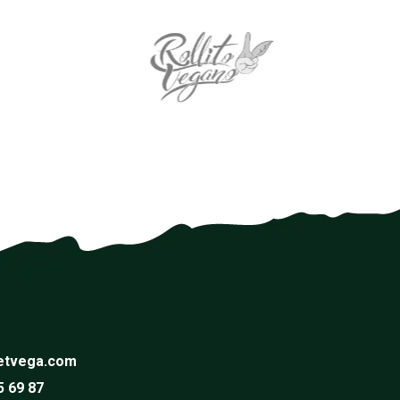
etvega.com
5 69 87