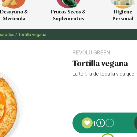
Desayuno &
Frutos Secos &
Higiene
Merienda
Suplementos
Personal
parados
/
Tortilla vegana
REVOLU GREEN
Tortilla vegana
La tortilla de toda la vida q
Añadido a favoritos
1