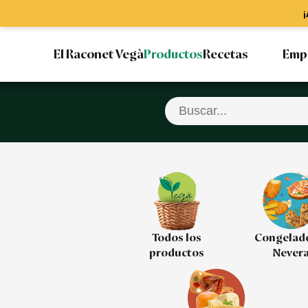
¡
El Raconet Vegà
Productos
Recetas
Emp
Todos los
Congelad
productos
Never