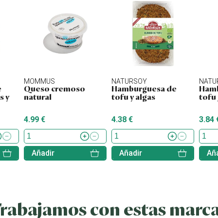
MOMMUS
NATURSOY
NATU
e
Queso cremoso
Hamburguesa de
Hamb
s y
natural
tofu y algas
tofu
4.99 €
4.38 €
3.84 
Añadir
Añadir
Aña
rabajamos con estas marc