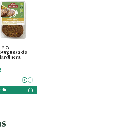
RSOY
NATURSOY
SORIA NATURAL
urguesa de
Hamburguesa de
Tofu ahumado
 jardinera
quinoa, kale y
lentejas
€
4.43 €
2.60 €
dir
Añadir
Añadir
as