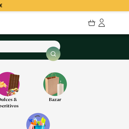
€
Mi cuenta
Mis Pedidos
Mis favoritos
Cerrar sesión
ulces &
Bazar
peritivos