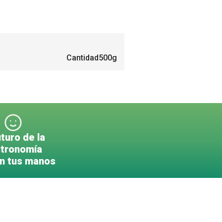
Cantidad
500g
uturo de la
tronomía
en tus manos