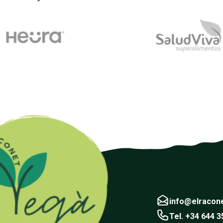
info@elracon
Tel. +34 644 3