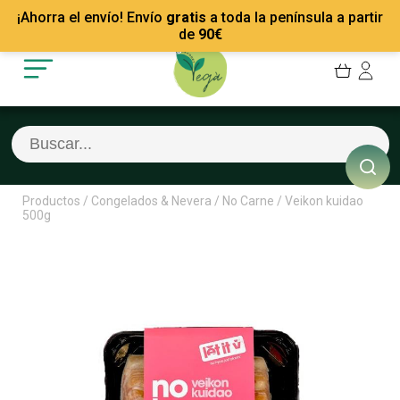
Mis Pedidos
Recetas
¡Ahorra el envío! Envío
gratis
a toda la península a partir
Mis favoritos
Empresas
de
90
€
Cerrar sesión
Contacto
Productos
/
Congelados & Nevera
/
No Carne
/
Veikon kuidao
500g