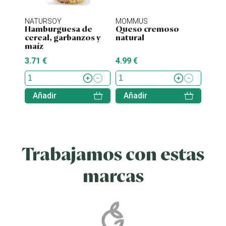
NATURSOY
MOMMUS
NATU
Hamburguesa de
Queso cremoso
Hamb
cereal, garbanzos y
natural
tofu 
maíz
3.71 €
4.99 €
4.38 
Añadir
Añadir
Aña
Trabajamos con estas
marcas