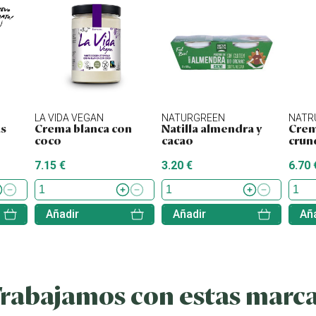
LA VIDA VEGAN
NATURGREEN
NATR
s
Crema blanca con
Natilla almendra y
Crem
coco
cacao
crun
7.15 €
3.20 €
6.70 
Añadir
Añadir
Aña
rabajamos con estas marc