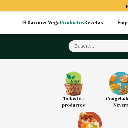
¡
El Raconet Vegà
Productos
Recetas
Emp
Todos los
Congelad
productos
Never