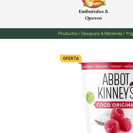
Embutidos &
Quesos
Productos
/
Desayuno & Merienda
/
Yog
OFERTA