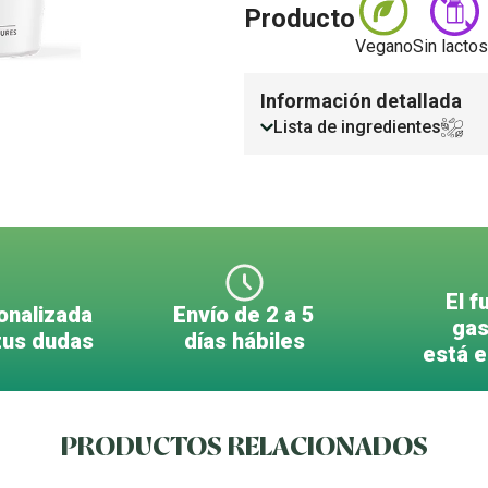
Producto
Vegano
Sin lacto
Información detallada
Lista de ingredientes
El f
onalizada
Envío de 2 a 5
gas
tus dudas
días hábiles
está 
PRODUCTOS RELACIONADOS