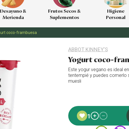
Desayuno &
Frutos Secos &
Higiene
Merienda
Suplementos
Personal
urt coco-frambuesa
ABBOT KINNEY'S
Yogurt coco-fra
Este yogur vegano es ideal 
tentempié y puedes comerlo 
muesli
Añadido a favoritos
1