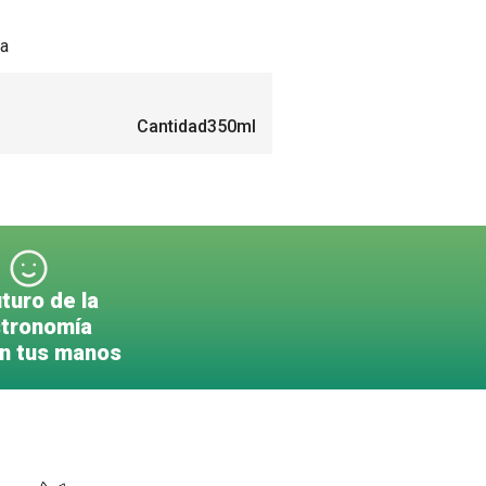
sa
Cantidad
350ml
uturo de la
tronomía
en tus manos