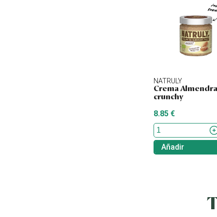
NATRULY
Crema Almendra
crunchy
8.85 €
Añadir
T