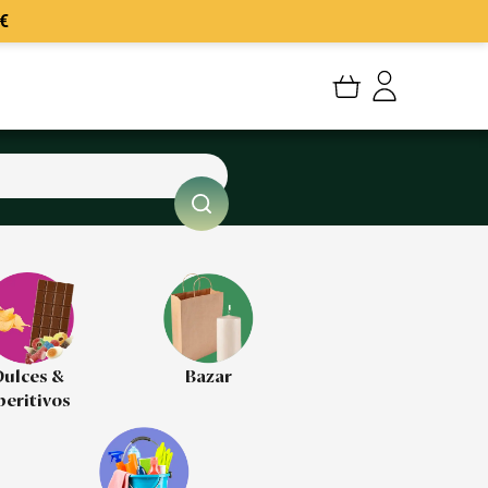
€
Mi cuenta
Mis Pedidos
Mis favoritos
Cerrar sesión
ulces &
Bazar
peritivos