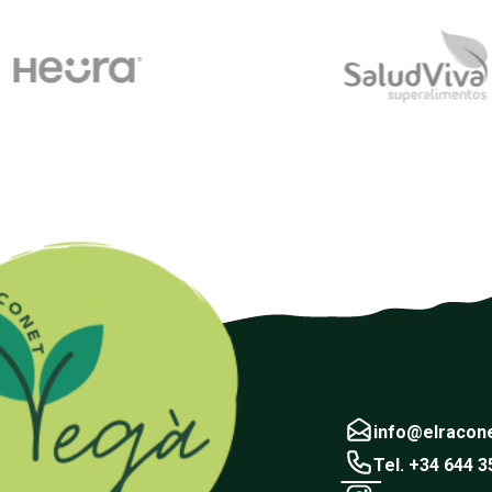
info@elracon
Tel. +34 644 3