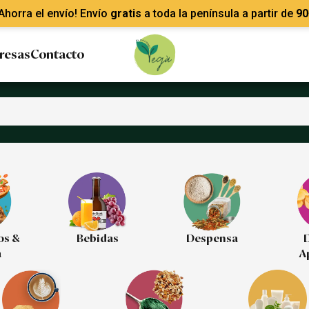
Ahorra el envío! Envío
gratis
a toda la península a partir de
90
resas
Contacto
os &
Bebidas
Despensa
D
a
A