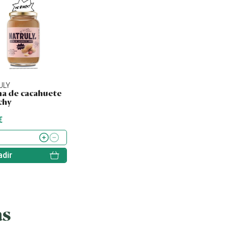
ULY
NATURGREEN
NATURGREEN
a de cacahuete
Natilla almendra y
Natilla arroz y va
chy
vainilla
€
3.20 €
2.75 €
dir
Añadir
Añadir
as