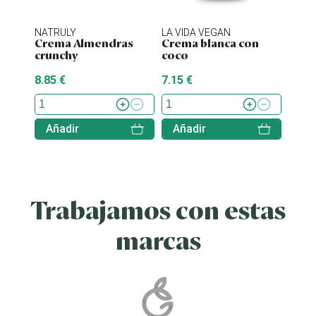
NATRULY
LA VIDA VEGAN
NATU
Crema Almendras
Crema blanca con
Nati
crunchy
coco
caca
8.85 €
7.15 €
3.20 
Añadir
Añadir
Aña
Trabajamos con estas
marcas