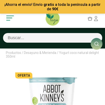
Mis Pedidos
Recetas
¡Ahorra el envío! Envío
gratis
a toda la península a partir
Mis favoritos
Empresas
de
90
€
Cerrar sesión
Contacto
Productos
/
Desayuno & Merienda
/
Yogurt coco natural delight
350ml
OFERTA