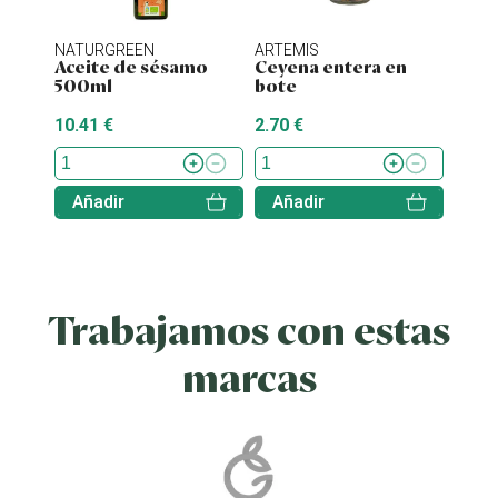
NATURGREEN
ARTEMIS
ENER
Aceite de sésamo
Ceyena entera en
Stev
500ml
bote
10.41 €
2.70 €
7.70 
Añadir
Añadir
Aña
Trabajamos con estas
marcas