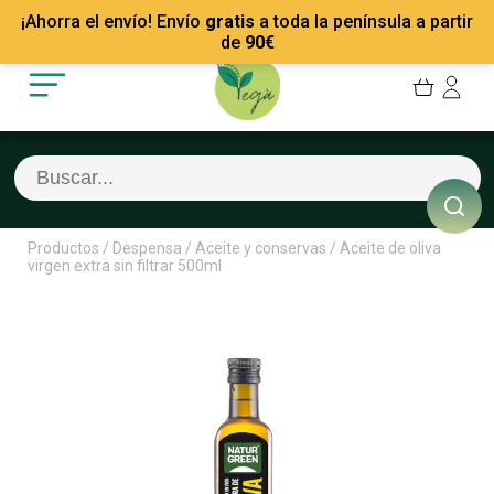
Mis Pedidos
Recetas
¡Ahorra el envío! Envío
gratis
a toda la península a partir
Mis favoritos
Empresas
de
90
€
Cerrar sesión
Contacto
Productos
/
Despensa
/
Aceite y conservas
/
Aceite de oliva
virgen extra sin filtrar 500ml