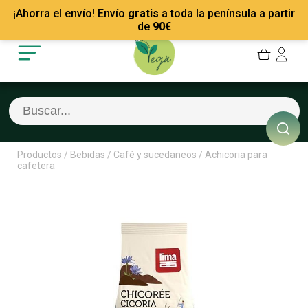
Mis Pedidos
Recetas
¡Ahorra el envío! Envío
gratis
a toda la península a partir
Mis favoritos
Empresas
de
90
€
Cerrar sesión
Contacto
Productos
/
Bebidas
/
Café y sucedaneos
/
Achicoria para
cafetera