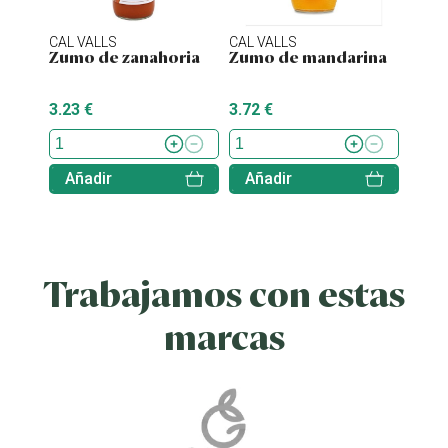
CAL VALLS
CAL VALLS
CAL V
Zumo de zanahoria
Zumo de mandarina
Zumo
3.23 €
3.72 €
5.35 
Añadir
Añadir
Aña
Trabajamos con estas
marcas