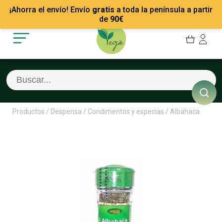
Mis Pedidos
Recetas
¡Ahorra el envío! Envío
gratis
a toda la península a partir
Mis favoritos
Empresas
de
90
€
Cerrar sesión
Contacto
Productos
/
Despensa
/
Condimentos y especias
/
Albahaca