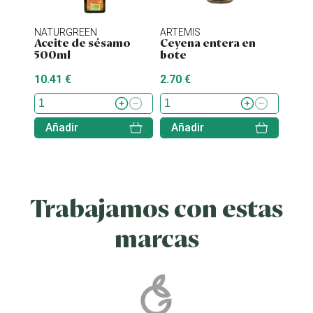
NATURGREEN
ARTEMIS
ENER
Aceite de sésamo
Ceyena entera en
Stev
500ml
bote
10.41 €
2.70 €
7.70 
Añadir
Añadir
Aña
Trabajamos con estas
marcas