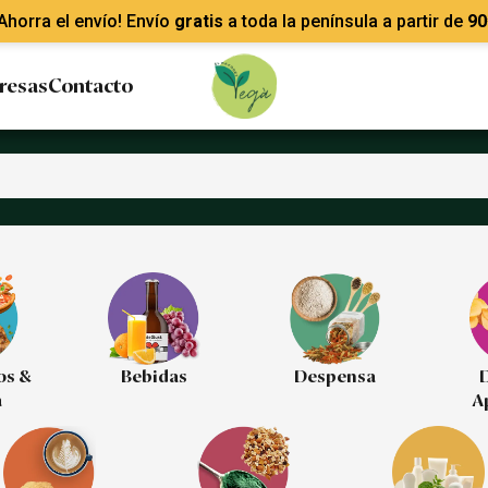
Ahorra el envío! Envío
gratis
a toda la península a partir de
90
resas
Contacto
os &
Bebidas
Despensa
D
a
A