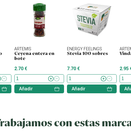
ARTEMIS
ENERGY FEELINGS
ARTE
o
Ceyena entera en
Stevia 100 sobres
Vind
bote
2.70 €
7.70 €
2.95 
Añadir
Añadir
Aña
rabajamos con estas marc