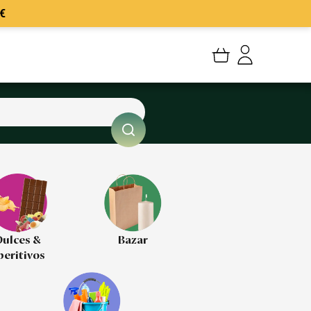
€
Mi cuenta
Mis Pedidos
Mis favoritos
Cerrar sesión
ulces &
Bazar
peritivos