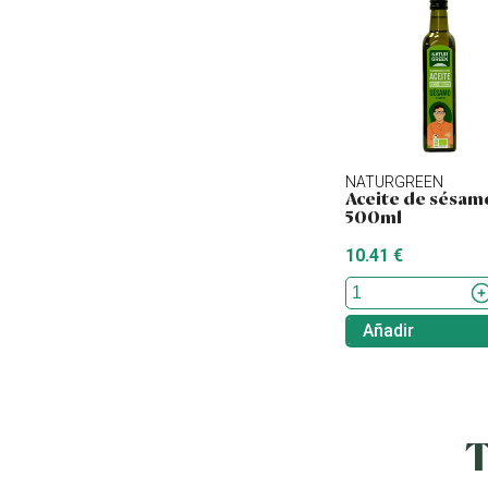
NATURGREEN
Aceite de sésam
500ml
10.41 €
Añadir
T