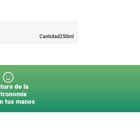
Cantidad
250ml
uturo de la
tronomía
en tus manos