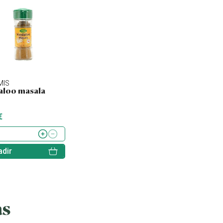
MIS
CLEARSPRING
TREVIJANO
aloo masala
Arroz para sushi bio
Boletus
€
4.99 €
5.76 €
dir
Añadir
Añadir
as