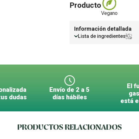
Producto
Vegano
Información detallada
Lista de ingredientes
El f
onalizada
Envío de 2 a 5
gas
tus dudas
días hábiles
está 
PRODUCTOS RELACIONADOS