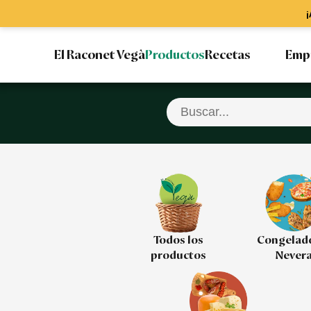
¡
El Raconet Vegà
Productos
Recetas
Emp
Todos los
Congelad
productos
Never