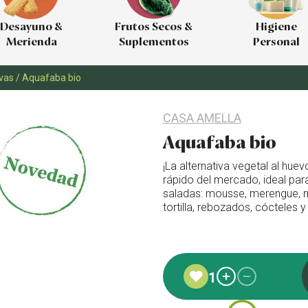
Desayuno &
Frutos Secos &
Higiene
Merienda
Suplementos
Personal
rvas
/
Aquafaba bio
CASA AMELLA
Aquafaba bio
¡La alternativa vegetal al hu
rápido del mercado, ideal par
saladas: mousse, merengue, 
tortilla, rebozados, cócteles
Añadido a favoritos
1