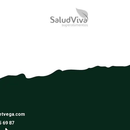
etvega.com
5 69 87