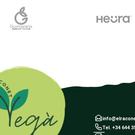
info@elracon
Tel. +34 644 3