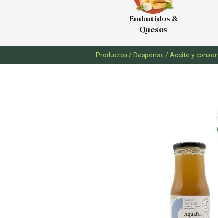
Embutidos &
Quesos
Productos
/
Despensa
/
Aceite y conse