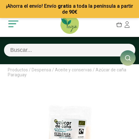
Mis Pedidos
Recetas
¡Ahorra el envío! Envío
gratis
a toda la península a partir
Mis favoritos
Empresas
de
90
€
Cerrar sesión
Contacto
Productos
/
Despensa
/
Aceite y conservas
/
Azúcar de caña
Paraguay