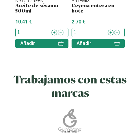
NATURGREEN
ARTEMIS
ENER
Aceite de sésamo
Ceyena entera en
Stev
500ml
bote
10.41 €
2.70 €
7.70 
Añadir
Añadir
Aña
Trabajamos con estas
marcas