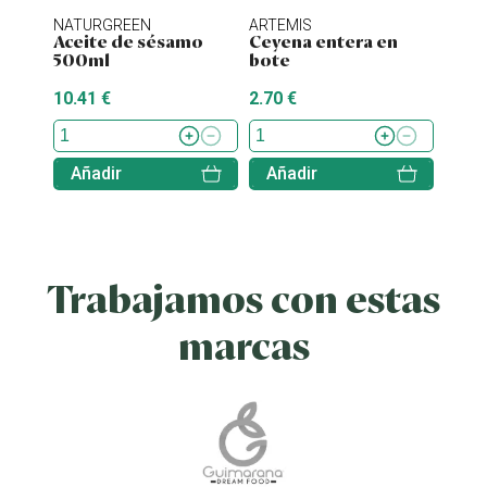
NATURGREEN
ARTEMIS
ENER
Aceite de sésamo
Ceyena entera en
Stev
500ml
bote
10.41 €
2.70 €
7.70 
Añadir
Añadir
Aña
Trabajamos con estas
marcas