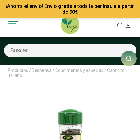
Mis Pedidos
Recetas
¡Ahorra el envío! Envío
gratis
a toda la península a partir
Mis favoritos
Empresas
de
90
€
Cerrar sesión
Contacto
Productos
/
Despensa
/
Condimentos y especias
/
Capricho
italiano