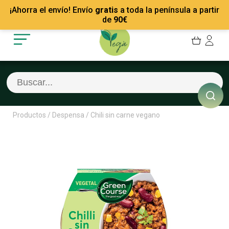
Mis Pedidos
Recetas
¡Ahorra el envío! Envío
gratis
a toda la península a partir
Mis favoritos
Empresas
de
90
€
Cerrar sesión
Contacto
Productos
/
Despensa
/
Chili sin carne vegano