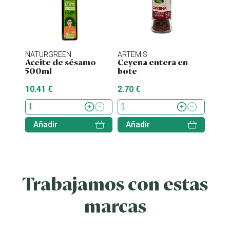
NATURGREEN
ARTEMIS
ENER
Aceite de sésamo
Ceyena entera en
Stev
500ml
bote
10.41 €
2.70 €
7.70 
Añadir
Añadir
Aña
Trabajamos con estas
marcas