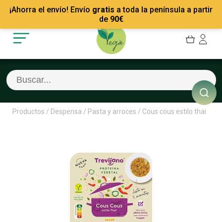
Mis Pedidos
Recetas
¡Ahorra el envío! Envío
gratis
a toda la península a partir
Mis favoritos
Empresas
de
90
€
Cerrar sesión
Contacto
Productos
/
Despensa
/
Pasta y arroces
/
Cous cous estilo thai