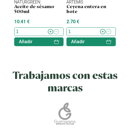
NATURGREEN
ARTEMIS
ENER
Aceite de sésamo
Ceyena entera en
Stev
500ml
bote
10.41 €
2.70 €
7.70 
Añadir
Añadir
Aña
Trabajamos con estas
marcas