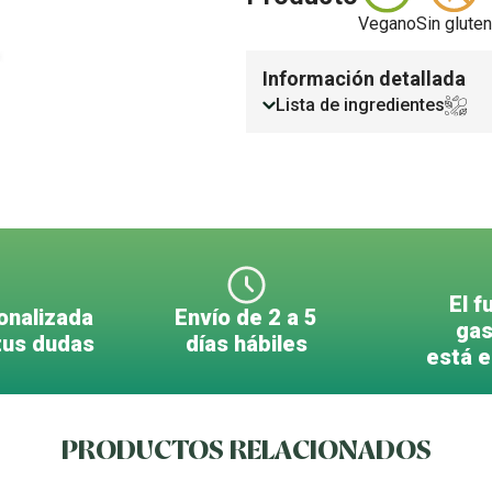
Vegano
Sin gluten
Información detallada
Lista de ingredientes
El f
onalizada
Envío de 2 a 5
gas
tus dudas
días hábiles
está 
PRODUCTOS RELACIONADOS