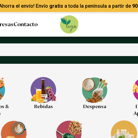
Ahorra el envío! Envío
gratis
a toda la península a partir de
90
resas
Contacto
os &
Bebidas
Despensa
D
a
A