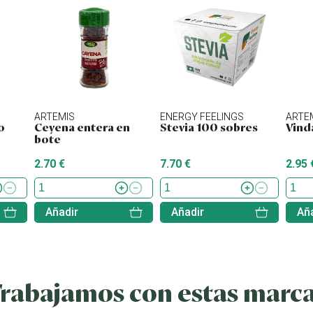
ARTEMIS
ENERGY FEELINGS
ARTE
o
Ceyena entera en
Stevia 100 sobres
Vind
bote
2.70 €
7.70 €
2.95 
Añadir
Añadir
Aña
rabajamos con estas marc