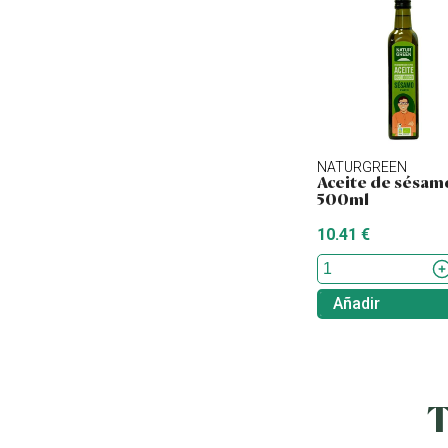
NATURGREEN
Aceite de sésam
500ml
10.41 €
Añadir
T