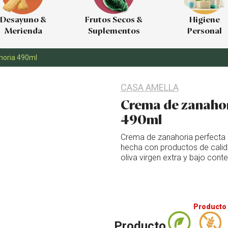
Desayuno &
Frutos Secos &
Higiene
Merienda
Suplementos
Personal
horia 490ml
CASA AMELLA
Crema de zanaho
490ml
Crema de zanahoria perfecta pa
hecha con productos de calid
oliva virgen extra y bajo conte
Producto 
Producto