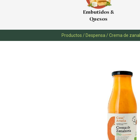
Embutidos &
Quesos
Productos
/
Despensa
/
Crema de zana