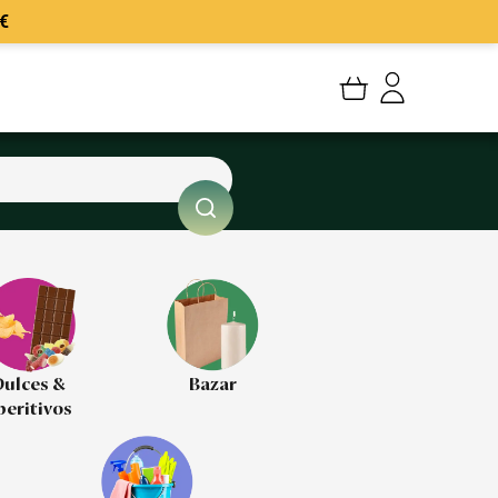
€
Mi cuenta
Mis Pedidos
Mis favoritos
Cerrar sesión
ulces &
Bazar
peritivos