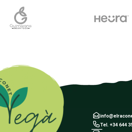
info@elracon
Tel. +34 644 3