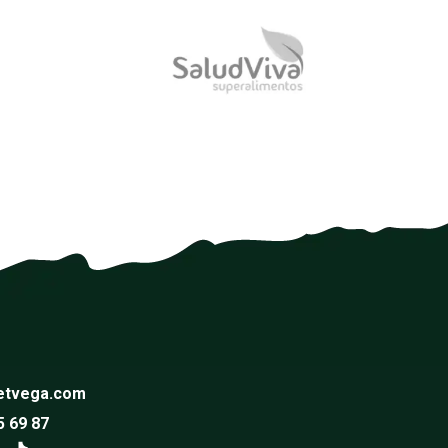
etvega.com
5 69 87