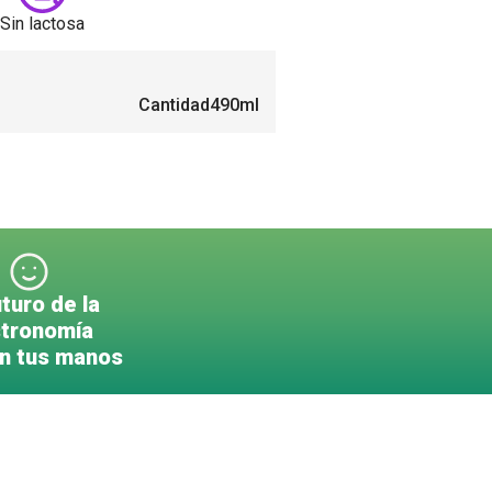
Sin lactosa
Cantidad
490ml
uturo de la
tronomía
en tus manos