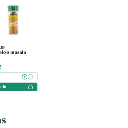
MIS
CLEARSPRING
TREVIJANO
aloo masala
Arroz para sushi bio
Boletus
€
4.99 €
5.76 €
dir
Añadir
Añadir
as