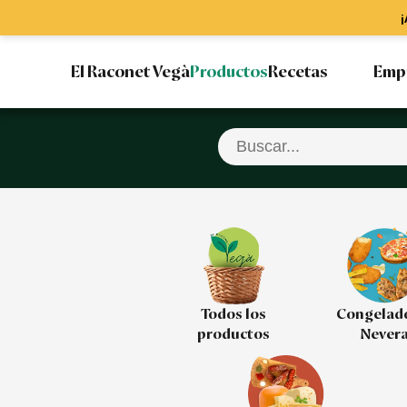
¡
El Raconet Vegà
Productos
Recetas
Emp
Todos los
Congelad
productos
Never