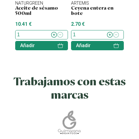
NATURGREEN
ARTEMIS
ENER
Aceite de sésamo
Ceyena entera en
Stev
500ml
bote
10.41 €
2.70 €
7.70 
Añadir
Añadir
Aña
Trabajamos con estas
marcas