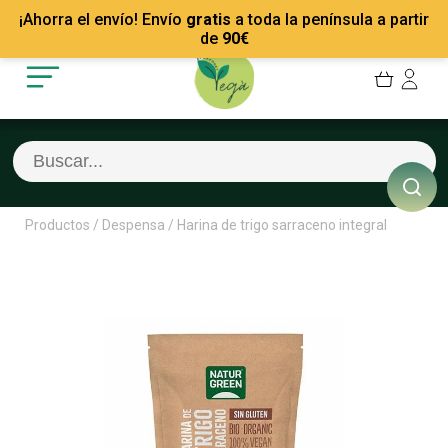
Mis Pedidos
Recetas
¡Ahorra el envío! Envío
gratis
a toda la península a partir
Mis favoritos
Empresas
de
90
€
Cerrar sesión
Contacto
Productos
/
Despensa
/
Harina de trigo sarraceno integral