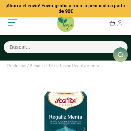
Mis Pedidos
Recetas
¡Ahorra el envío! Envío
gratis
a toda la península a partir
Mis favoritos
Empresas
de
90
€
Cerrar sesión
Contacto
Productos
/
Bebidas
/
Té
/
Infusión Regaliz menta