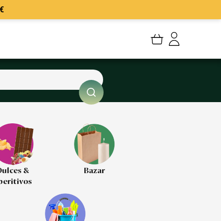
€
Mi cuenta
Mis Pedidos
Mis favoritos
Cerrar sesión
ulces &
Bazar
peritivos