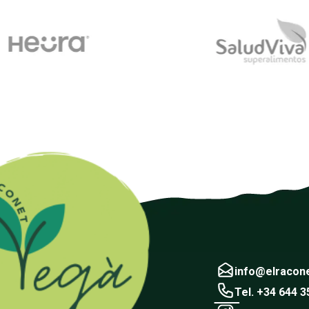
info@elracon
Tel. +34 644 3