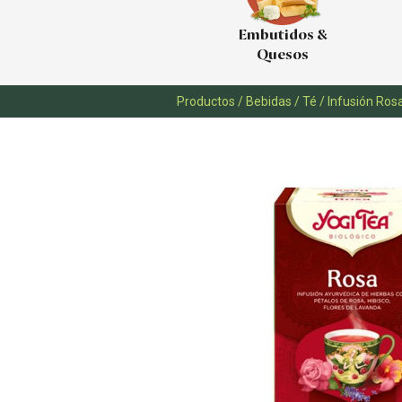
Embutidos &
Quesos
Productos
/
Bebidas
/
Té
/
Infusión Ros