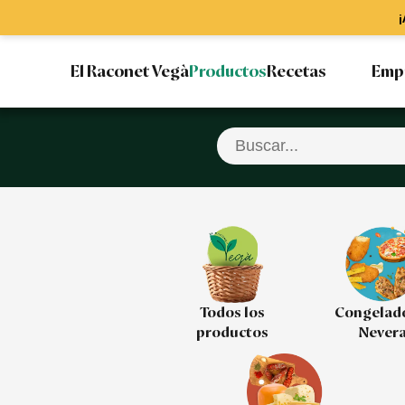
¡
El Raconet Vegà
Productos
Recetas
Emp
Todos los
Congelad
productos
Never