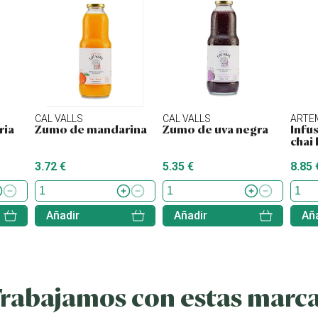
CAL VALLS
CAL VALLS
ARTE
ria
Zumo de mandarina
Zumo de uva negra
Infu
chai 
3.72 €
5.35 €
8.85 
Añadir
Añadir
Aña
rabajamos con estas marc