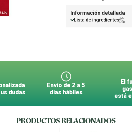
Información detallada
Lista de ingredientes
El f
onalizada
Envío de 2 a 5
gas
tus dudas
días hábiles
está 
PRODUCTOS RELACIONADOS