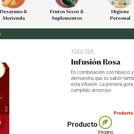
Desayuno &
Frutos Secos &
Higiene
Merienda
Suplementos
Personal
a
YOGI TEA
Infusión Rosa
En combinación con hibisco y 
demuestra que su sabor tamb
esta infusión. La primera got
cumplido amoroso.
Producto 
Producto
Vegano