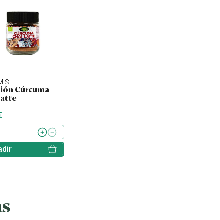
MIS
ARTEMIS
CAL VALLS
sión Cúrcuma
Infusión Pumpking
Zumo limón
latte
pie
€
5.70 €
5.35 €
dir
Añadir
Añadir
as