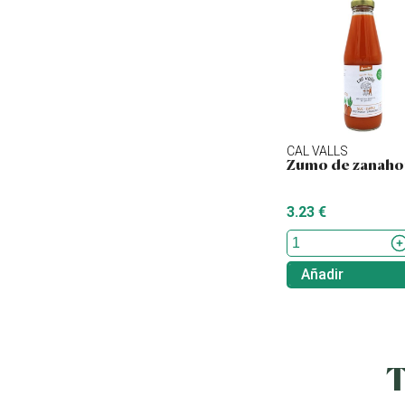
CAL VALLS
Zumo de zanaho
3.23 €
Añadir
T