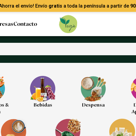
Ahorra el envío! Envío
gratis
a toda la península a partir de
90
resas
Contacto
os &
Bebidas
Despensa
D
a
A