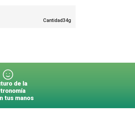
Cantidad
34g
uturo de la
tronomía
en tus manos