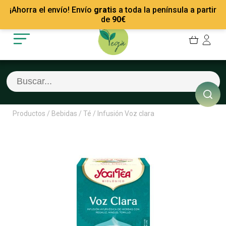
Mis Pedidos
Recetas
¡Ahorra el envío! Envío
gratis
a toda la península a partir
Mis favoritos
Empresas
de
90
€
Cerrar sesión
Contacto
Productos
/
Bebidas
/
Té
/
Infusión Voz clara