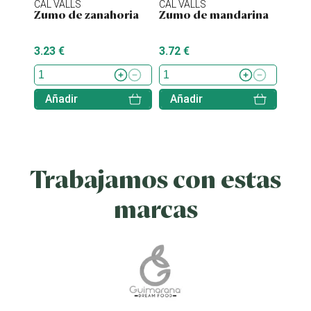
CAL VALLS
CAL VALLS
CAL V
Zumo de zanahoria
Zumo de mandarina
Zumo
3.23 €
3.72 €
5.35 
Añadir
Añadir
Aña
Trabajamos con estas
marcas