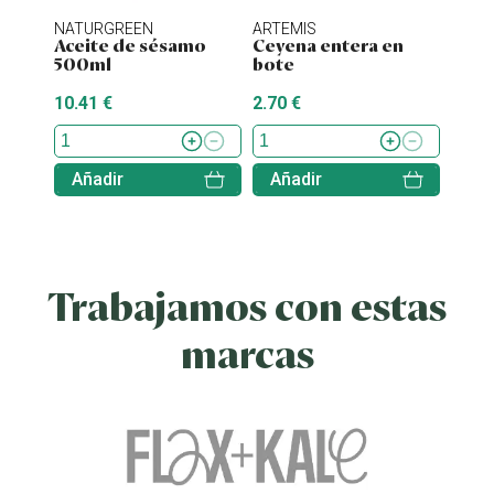
NATURGREEN
ARTEMIS
ENER
Aceite de sésamo
Ceyena entera en
Stev
500ml
bote
10.41 €
2.70 €
7.70 
Añadir
Añadir
Aña
Trabajamos con estas
marcas