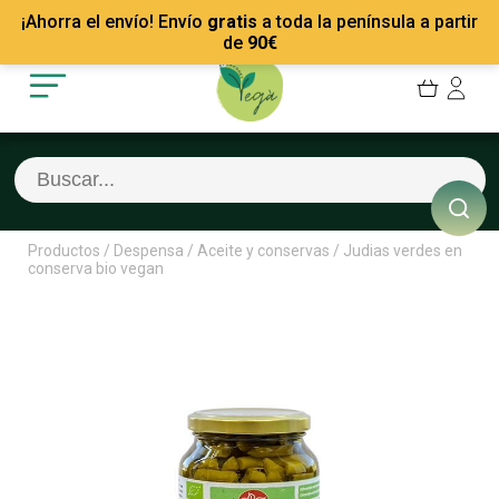
Mis Pedidos
Recetas
¡Ahorra el envío! Envío
gratis
a toda la península a partir
Mis favoritos
Empresas
de
90
€
Cerrar sesión
Contacto
Productos
/
Despensa
/
Aceite y conservas
/
Judias verdes en
conserva bio vegan