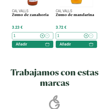
CAL VALLS
CAL VALLS
CAL V
Zumo de zanahoria
Zumo de mandarina
Zumo
3.23 €
3.72 €
5.35 
Añadir
Añadir
Aña
Trabajamos con estas
marcas