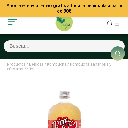
Mis Pedidos
Recetas
¡Ahorra el envío! Envío
gratis
a toda la península a partir
Mis favoritos
Empresas
de
90
€
Cerrar sesión
Contacto
Productos
/
Bebidas
/
Kombucha
/
Kombucha zanahoria y
cúrcuma 750ml