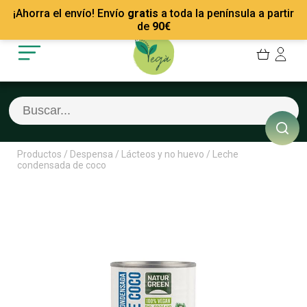
Mis Pedidos
Recetas
¡Ahorra el envío! Envío
gratis
a toda la península a partir
Mis favoritos
Empresas
de
90
€
Cerrar sesión
Contacto
Productos
/
Despensa
/
Lácteos y no huevo
/
Leche
condensada de coco