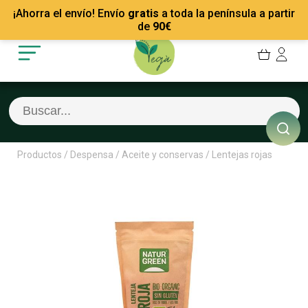
Mis Pedidos
Recetas
¡Ahorra el envío! Envío
gratis
a toda la península a partir
Mis favoritos
Empresas
de
90
€
Cerrar sesión
Contacto
Productos
/
Despensa
/
Aceite y conservas
/
Lentejas rojas