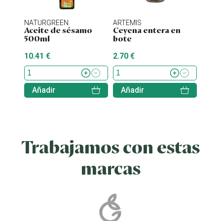
NATURGREEN
ARTEMIS
ENER
Aceite de sésamo
Ceyena entera en
Stev
500ml
bote
10.41 €
2.70 €
7.70 
Añadir
Añadir
Aña
Trabajamos con estas
marcas