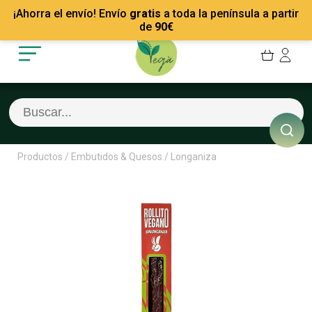
Mis Pedidos
Recetas
¡Ahorra el envío! Envío
gratis
a toda la península a partir
Mis favoritos
Empresas
de
90
€
Cerrar sesión
Contacto
Productos
/
Embutidos & Quesos
/
Longaniza