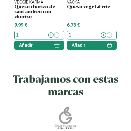
VEGGIE KARMA
VÄCKA
MOM
Queso chorizo de
Queso vegetal vrie
Ques
sant andreu con
truf
chorizo
9.99 €
6.73 €
5.49 
Añadir
Añadir
Aña
Trabajamos con estas
marcas