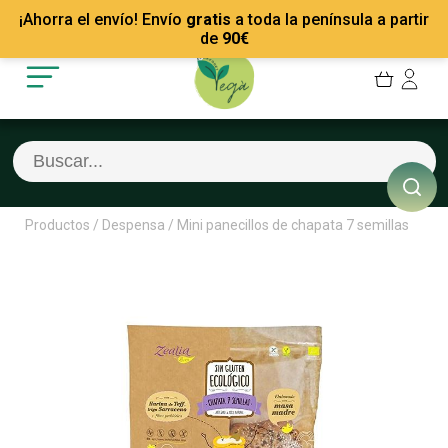
Mis Pedidos
Recetas
¡Ahorra el envío! Envío
gratis
a toda la península a partir
Mis favoritos
Empresas
de
90
€
Cerrar sesión
Contacto
Productos
/
Despensa
/
Mini panecillos de chapata 7 semillas