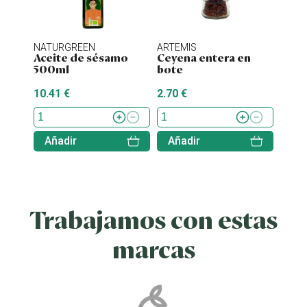
NATURGREEN
ARTEMIS
ENER
Aceite de sésamo
Ceyena entera en
Stev
500ml
bote
10.41 €
2.70 €
7.70 
Añadir
Añadir
Aña
Trabajamos con estas
marcas