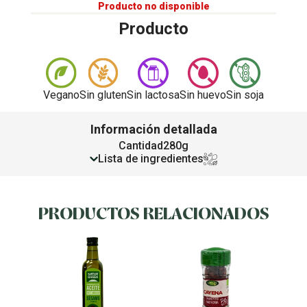
Producto no disponible
Producto
Vegano
Sin gluten
Sin lactosa
Sin huevo
Sin soja
Información detallada
Cantidad
280g
Lista de ingredientes
PRODUCTOS RELACIONADOS