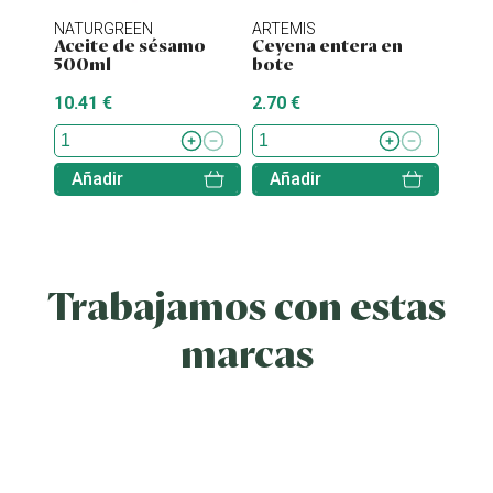
NATURGREEN
ARTEMIS
ENER
Aceite de sésamo
Ceyena entera en
Stev
500ml
bote
10.41 €
2.70 €
7.70 
Añadir
Añadir
Aña
Trabajamos con estas
marcas