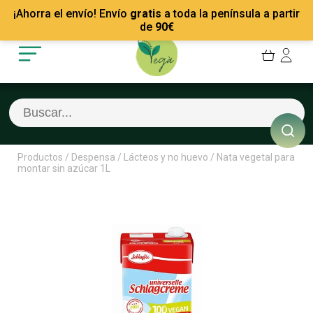
Mis Pedidos
Recetas
¡Ahorra el envío! Envío
gratis
a toda la península a partir
Mis favoritos
Empresas
de
90
€
Cerrar sesión
Contacto
Productos
/
Despensa
/
Lácteos y no huevo
/
Nata vegetal para
montar sin azúcar 1L