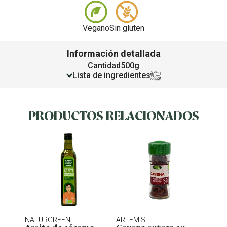
Vegano
Sin gluten
Información detallada
Cantidad
500g
Lista de ingredientes
PRODUCTOS RELACIONADOS
NATURGREEN
ARTEMIS
ENER