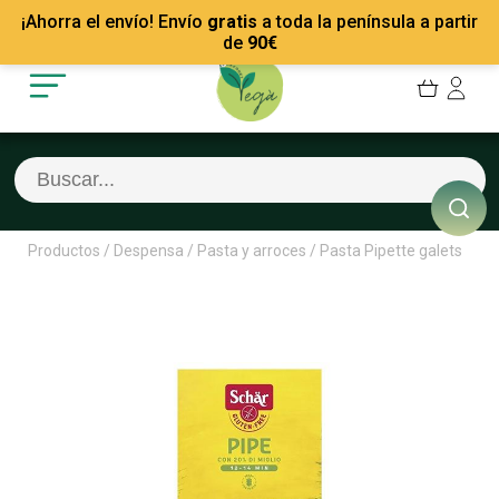
Mis Pedidos
Recetas
¡Ahorra el envío! Envío
gratis
a toda la península a partir
Mis favoritos
Empresas
de
90
€
Cerrar sesión
Contacto
Productos
/
Despensa
/
Pasta y arroces
/
Pasta Pipette galets