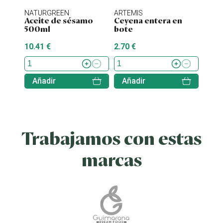
NATURGREEN
ARTEMIS
ENER
Aceite de sésamo
Ceyena entera en
Stev
500ml
bote
10.41 €
2.70 €
7.70 
Añadir
Añadir
Aña
Trabajamos con estas
marcas