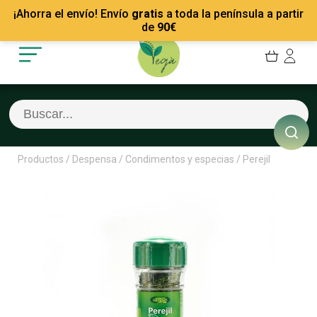
Mis Pedidos
Recetas
¡Ahorra el envío! Envío
gratis
a toda la península a partir
Mis favoritos
Empresas
de
90
€
Cerrar sesión
Contacto
Productos
/
Despensa
/
Condimentos y especias
/
Perejil