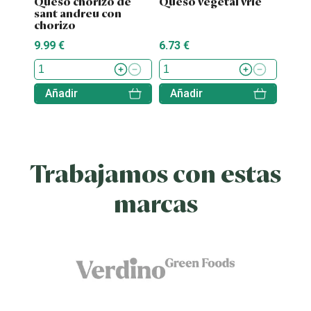
Queso chorizo de
Queso vegetal vrie
Ques
sant andreu con
truf
chorizo
9.99 €
6.73 €
5.49 
Añadir
Añadir
Aña
Trabajamos con estas
marcas