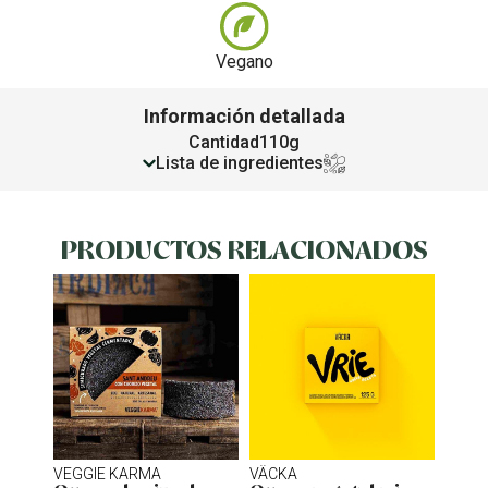
Vegano
Información detallada
Cantidad
110g
Lista de ingredientes
PRODUCTOS RELACIONADOS
VEGGIE KARMA
VÄCKA
MOM