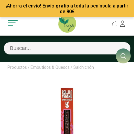
Mis Pedidos
Recetas
¡Ahorra el envío! Envío
gratis
a toda la península a partir
Mis favoritos
Empresas
de
90
€
Cerrar sesión
Contacto
Productos
/
Embutidos & Quesos
/
Salchichón