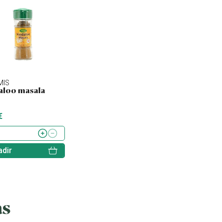
MIS
CLEARSPRING
TREVIJANO
aloo masala
Arroz para sushi bio
Boletus
€
4.99 €
5.76 €
dir
Añadir
Añadir
as