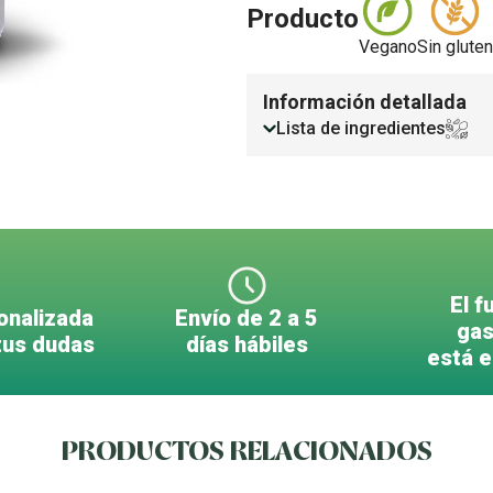
Producto
Vegano
Sin gluten
Información detallada
Lista de ingredientes
El f
onalizada
Envío de 2 a 5
gas
tus dudas
días hábiles
está 
PRODUCTOS RELACIONADOS