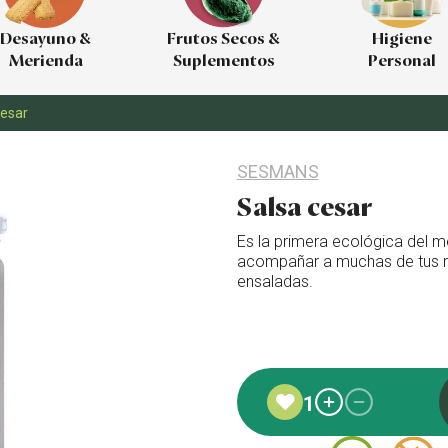
Desayuno &
Frutos Secos &
Higiene
Merienda
Suplementos
Personal
cesar
SESMANS
Salsa cesar
Es la primera ecológica del m
acompañar a muchas de tus re
ensaladas.
Añadido a favoritos
1