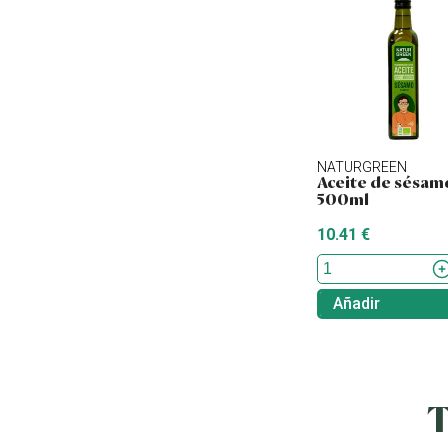
NATURGREEN
Aceite de sésam
500ml
10.41 €
Añadir
T