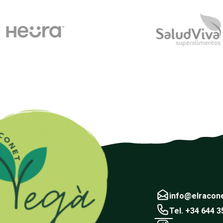
info@elracon
Tel. +34 644 3