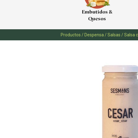
Embutidos &
Quesos
Productos
/
Despensa
/
Salsas
/
Salsa 