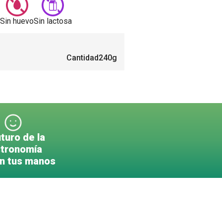
Sin huevo
Sin lactosa
Cantidad
240g
uturo de la
tronomía
en tus manos