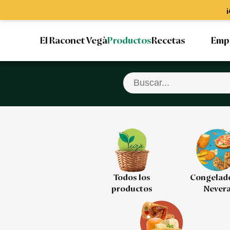
¡
El Raconet Vegà
Productos
Recetas
Emp
Todos los
Congelad
productos
Never