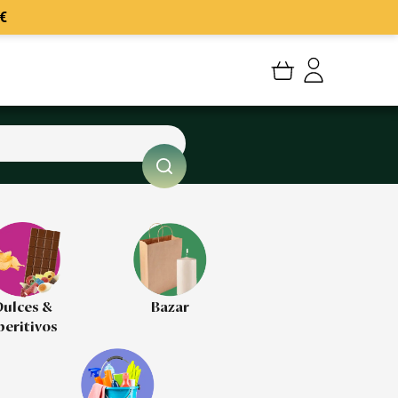
€
Mi cuenta
Mis Pedidos
Mis favoritos
Cerrar sesión
ulces &
Bazar
peritivos