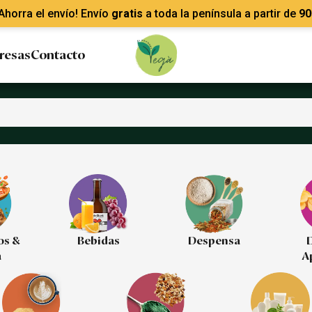
Ahorra el envío! Envío
gratis
a toda la península a partir de
90
resas
Contacto
os &
Bebidas
Despensa
D
a
A