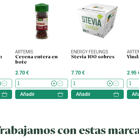
ARTEMIS
ENERGY FEELINGS
ARTE
o
Ceyena entera en
Stevia 100 sobres
Vind
bote
2.70 €
7.70 €
2.95 
Añadir
Añadir
Aña
rabajamos con estas marc