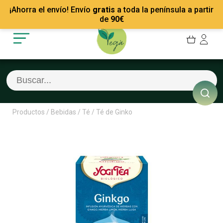
Mis Pedidos
Recetas
¡Ahorra el envío! Envío
gratis
a toda la península a partir
Mis favoritos
Empresas
de
90
€
Cerrar sesión
Contacto
Productos
/
Bebidas
/
Té
/
Té de Ginko