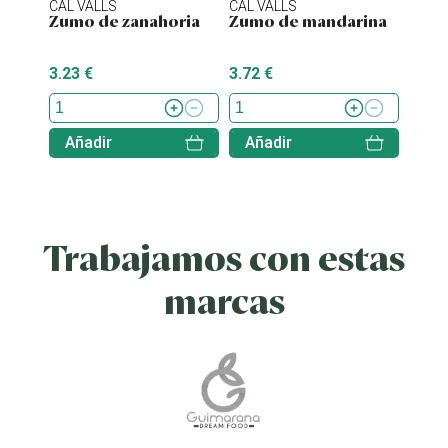
CAL VALLS
CAL VALLS
CAL V
Zumo de zanahoria
Zumo de mandarina
Zumo
3.23 €
3.72 €
5.35 
Añadir
Añadir
Aña
Trabajamos con estas
marcas