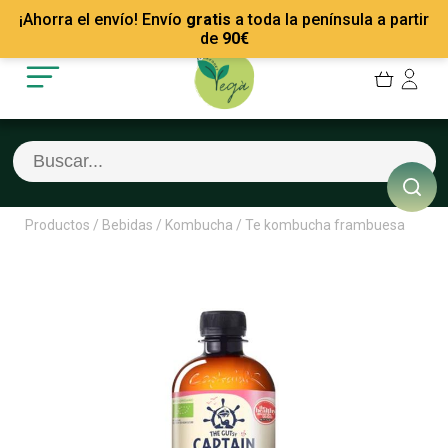
Mis Pedidos
Recetas
¡Ahorra el envío! Envío
gratis
a toda la península a partir
Mis favoritos
Empresas
de
90
€
Cerrar sesión
Contacto
Productos
/
Bebidas
/
Kombucha
/
Te kombucha frambuesa