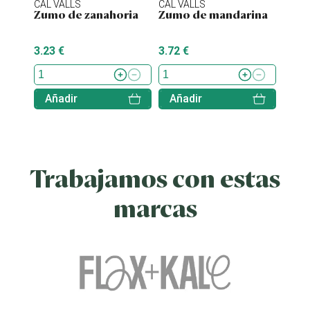
CAL VALLS
CAL VALLS
CAL V
Zumo de zanahoria
Zumo de mandarina
Zumo
3.23 €
3.72 €
5.35 
Añadir
Añadir
Aña
Trabajamos con estas
marcas