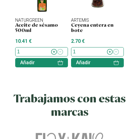
NATURGREEN
ARTEMIS
ENER
Aceite de sésamo
Ceyena entera en
Stev
500ml
bote
10.41 €
2.70 €
7.70 
Añadir
Añadir
Aña
Trabajamos con estas
marcas