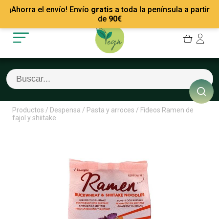
Mis Pedidos
Recetas
¡Ahorra el envío! Envío
gratis
a toda la península a partir
Mis favoritos
Empresas
de
90
€
Cerrar sesión
Contacto
Productos
/
Despensa
/
Pasta y arroces
/
Fideos Ramen de
fajol y shiitake