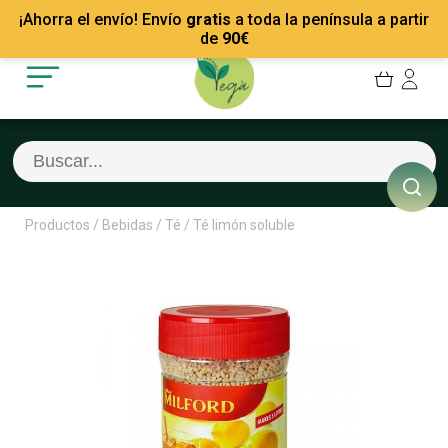
Mis Pedidos
Recetas
¡Ahorra el envío! Envío
gratis
a toda la península a partir
Mis favoritos
Empresas
de
90
€
Cerrar sesión
Contacto
Productos
/
Bebidas
/
Té
/
Té limón soluble