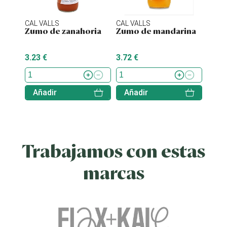
CAL VALLS
CAL VALLS
CAL V
Zumo de zanahoria
Zumo de mandarina
Zumo
3.23 €
3.72 €
5.35 
Añadir
Añadir
Aña
Trabajamos con estas
marcas